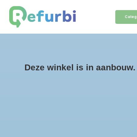
Categ
Home
iPhone
MacBook
Accessoires
Nie
Home
Origineel Mini DisplayPort naar VGA Adapter
Deze winkel is in aanbouw. E