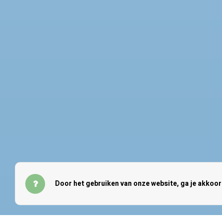
+31 850 706 732
Volg o
klantenservice@refurbi.nl
Door het gebruiken van onze website, ga je akkoo
© Copyright 2026 Refurbi - Theme by
Shopmonkey