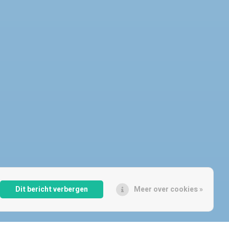
urbi account
den
vang ik mijn Used apparaat?
telde vragen Verzending & Bezorging
leid
evoorwaarden
of opmerkingen?
e voorwaarden
Policy
informatie
 ik bij mijn Refurbi bestelling?
& Apple verpakking
telde vragen
Dit bericht verbergen
Meer over cookies »