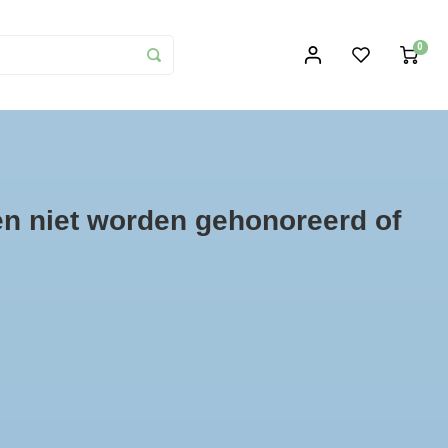
0
n garantie
Used en niet Refurbished
en niet worden gehonoreerd of
Toon 1 - 2 van 2
Toon:
12