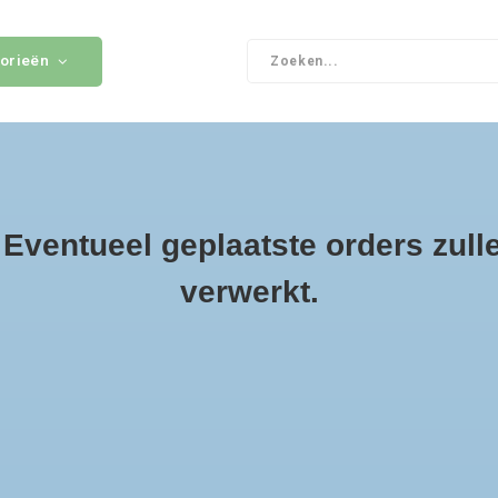
orieën
uws, tips & productupdates
Gratis verzending boven de €500
6 maande
ventueel geplaatste orders zull
ags
oplader
verwerkt.
ducten getagd met oplader
keken