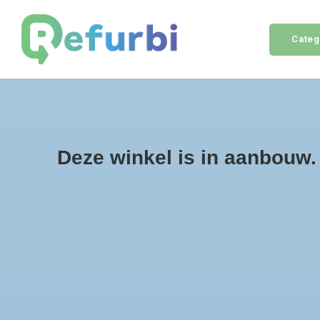
Categ
Home
iPhone
MacBook
Accessoires
Nie
Voor 17:00 besteld = morgen in huis
Deze winkel is in aanbouw. E
Home
T
Categorieën
Pro
iPhone
Meest be
MacBook
Accessoires